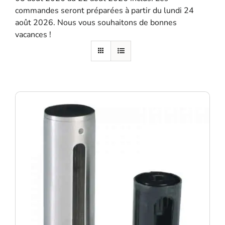
commandes seront préparées à partir du lundi 24
SE SOUVENIR DE MOI
août 2026. Nous vous souhaitons de bonnes
vacances !
S'ENREGISTRER