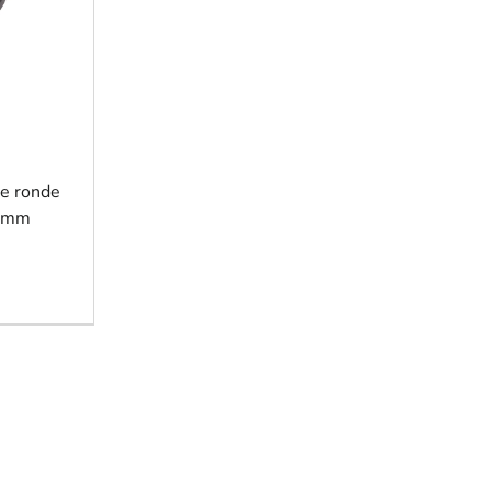
te ronde
40mm