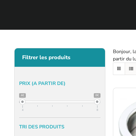
Bonjour, l
Filtrer les produits
partir du 
PRIX (A PARTIR DE)
4€
8€
4
8
TRI DES PRODUITS