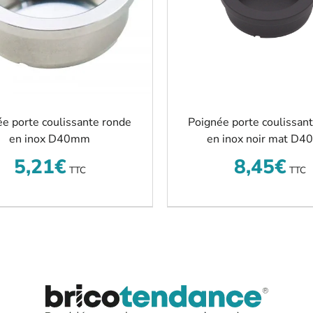
e porte coulissante ronde
Poignée porte coulissan
en inox D40mm
en inox noir mat D
5,21
€
8,45
€
TTC
TTC