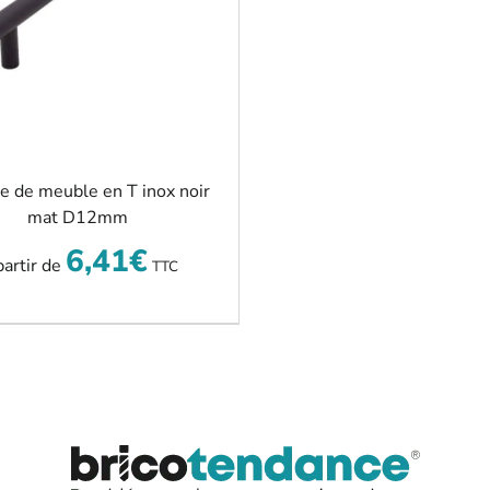
e de meuble en T inox noir
mat D12mm
6,41
€
partir de
TTC