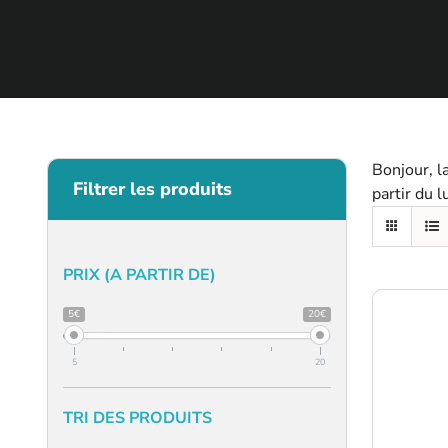
Bonjour, l
Filtrer les produits
partir du 
PRIX (A PARTIR DE)
5€
20€
5
20
TRI DES PRODUITS