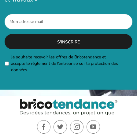
Mon
adresse
mail
*
RGPD
Je souhaite recevoir les offres de Bricotendance et
accepte le règlement de l’entreprise sur la protection des
données.