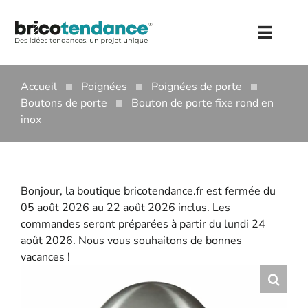
Skip
to
Toggl
content
Naviga
PORTES COULISSANTES
Accueil
Poignées
Poignées de porte
PORTES COULISSANTES ATELIER
VERRIÈRES
Boutons de porte
Bouton de porte fixe rond en
HAUTEUR 1080 MM
RAILS PORTE COULISSANTE
inox
POIGNÉES
HAUTEUR 1300 MM
POIGNÉES DE PORTE
RAIL MEUBLE COULISSANT
QUINCAILLERIE
HAUTEUR 1500 MM
POIGNÉES DE FENÊTRE
SERRURES PORTE COULISSANTE
ACCESSOIRES PORTE
BLOG
Bonjour, la boutique bricotendance.fr est fermée du
ACCESSOIRES PORTE COULISSANTE
POIGNÉES DE MEUBLE
ACCESSOIRES MEUBLE
CONTACT
05 août 2026 au 22 août 2026 inclus. Les
commandes seront préparées à partir du lundi 24
AGENCEMENT INTÉRIEUR
BARRES D’APPUI
Compte
août 2026. Nous vous souhaitons de bonnes
vacances !
Panier
USERNAME:
PASSWORD: