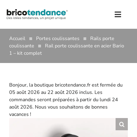
Skip
to
Toggl
content
Naviga
PORTES COULISSANTES
Accueil
Portes coulissantes
Rails porte
PORTES COULISSANTES ATELIER
VERRIÈRES
coulissante
Rail porte coulissante en acier Bario
HAUTEUR 1080 MM
RAILS PORTE COULISSANTE
1 – kit complet
POIGNÉES
HAUTEUR 1300 MM
POIGNÉES DE PORTE
RAIL MEUBLE COULISSANT
QUINCAILLERIE
HAUTEUR 1500 MM
POIGNÉES DE FENÊTRE
SERRURES PORTE COULISSANTE
ACCESSOIRES PORTE
BLOG
Bonjour, la boutique bricotendance.fr est fermée du
ACCESSOIRES PORTE COULISSANTE
POIGNÉES DE MEUBLE
ACCESSOIRES MEUBLE
CONTACT
05 août 2026 au 22 août 2026 inclus. Les
commandes seront préparées à partir du lundi 24
AGENCEMENT INTÉRIEUR
BARRES D’APPUI
Compte
août 2026. Nous vous souhaitons de bonnes
vacances !
Panier
USERNAME:
PASSWORD: