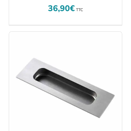
36,90
€
TTC