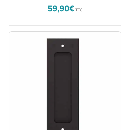
59,90
€
TTC